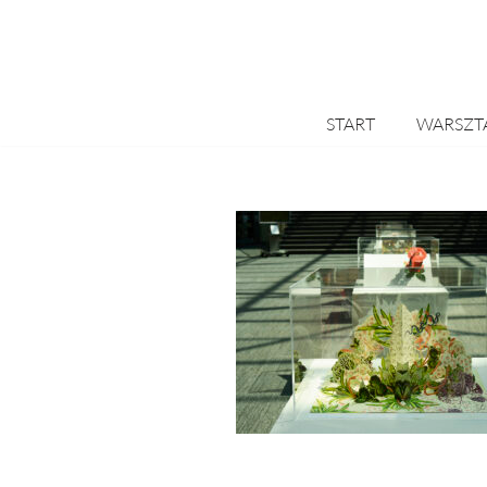
Przejdź
do
treści
START
WARSZT