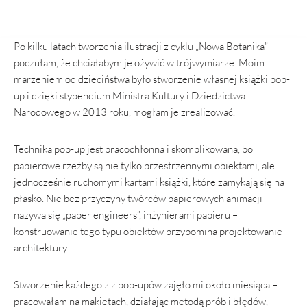
Po kilku latach tworzenia ilustracji z cyklu „Nowa Botanika”
poczułam, że chciałabym je ożywić w trójwymiarze. Moim
marzeniem od dzieciństwa było stworzenie własnej książki pop-
up i dzięki stypendium Ministra Kultury i Dziedzictwa
Narodowego w 2013 roku, mogłam je zrealizować.
Technika pop-up jest pracochłonna i skomplikowana, bo
papierowe rzeźby są nie tylko przestrzennymi obiektami, ale
jednocześnie ruchomymi kartami książki, które zamykają się na
płasko. Nie bez przyczyny twórców papierowych animacji
nazywa się „paper engineers”, inżynierami papieru –
konstruowanie tego typu obiektów przypomina projektowanie
architektury.
Stworzenie każdego z z pop-upów zajęło mi około miesiąca –
pracowałam na makietach, działając metodą prób i błędów,