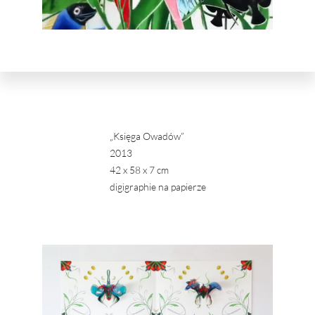
„Księga Owadów”
2013
42 x 58 x 7 cm
digigraphie na papierze