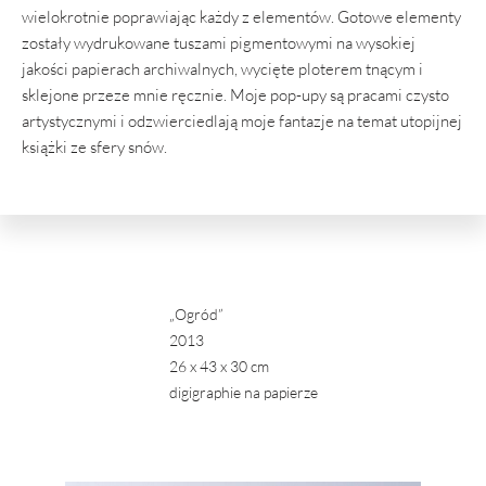
wielokrotnie poprawiając każdy z elementów. Gotowe elementy
zostały wydrukowane tuszami pigmentowymi na wysokiej
jakości papierach archiwalnych, wycięte ploterem tnącym i
sklejone przeze mnie ręcznie. Moje pop-upy są pracami czysto
artystycznymi i odzwierciedlają moje fantazje na temat utopijnej
książki ze sfery snów.
„Ogród”
2013
26 x 43 x 30 cm
digigraphie na papierze