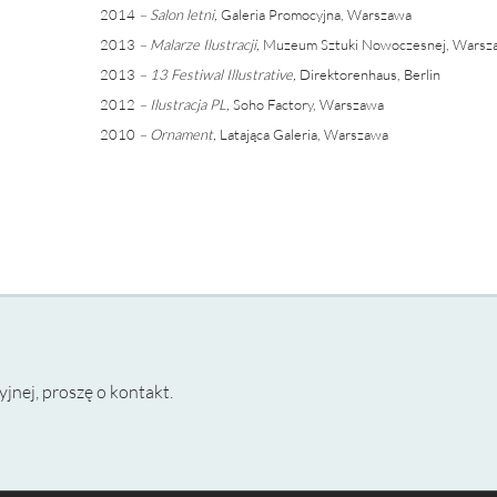
2014
– Salon letni,
Galeria Promocyjna, Warszawa
2013
– Malarze Ilustracji,
Muzeum Sztuki Nowoczesnej, Warsz
2013
– 13 Festiwal Illustrative,
Direktorenhaus, Berlin
2012
– Ilustracja PL,
Soho Factory, Warszawa
2010
– Ornament,
Latająca Galeria, Warszawa
jnej, proszę o kontakt.