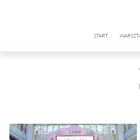
Przejdź
do
treści
START
WARSZT