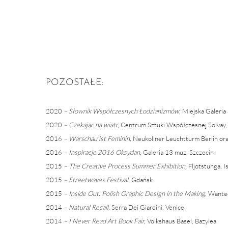
POZOSTAŁE:
2020
– Słownik Współczesnych Łodzianizmów,
Miejska Galeria 
2020
– Czekając na wiatr,
Centrum Sztuki Współczesnej Solvay
2016
– Warschau ist Feminin,
Neukollner Leuchtturm Berlin ora
2016
– Inspiracje 2016 Oksydan,
Galeria 13 muz, Szczecin
2015
– The Creative Process Summer Exhibition,
Fljotstunga, I
2015
– Streetwaves Festival,
Gdańsk
2015
– Inside Out. Polish Graphic Design in the Making,
Wanted
2014
– Natural Recall,
Serra Dei Giardini, Venice
2014
– I Never Read Art Book Fair,
Volkshaus Basel, Bazylea