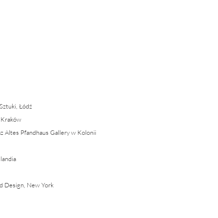
Sztuki, Łódź
, Kraków
z Altes Pfandhaus Gallery w Kolonii
slandia
 Design, New York