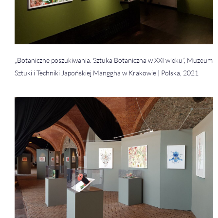
„Botaniczne poszukiwania. Sztuka Botaniczna w XXI wieku”, Muzeum
Sztuki i Techniki Japońskiej Manggha w Krakowie | Polska, 2021