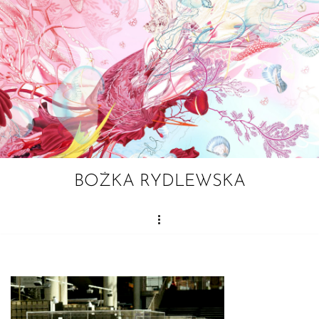
Przejdź
do
treści
BOŻKA RYDLEWSKA