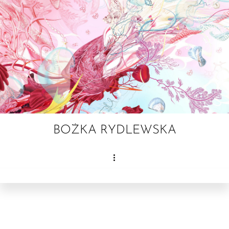
Przejdź
do
treści
BOŻKA RYDLEWSKA