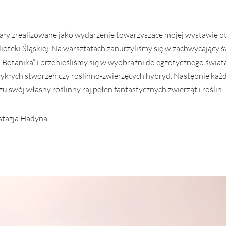
tały zrealizowane jako wydarzenie towarzyszące mojej wystawie pt.
eki Śląskiej. Na warsztatach zanurzyliśmy się w zachwycający św
wa Botanika” i przenieśliśmy się w wyobraźni do egzotycznego świat
zwykłych stworzeń czy roślinno-zwierzęcych hybryd. Następnie każ
u swój własny roślinny raj pełen fantastycznych zwierząt i roślin.
astazja Hadyna