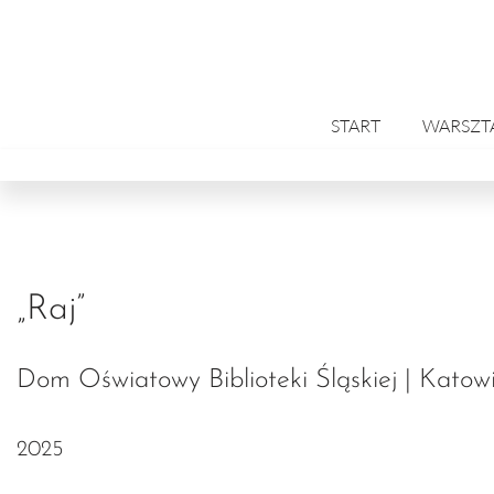
Przejdź
do
treści
START
WARSZT
„Raj”
Dom Oświatowy Biblioteki Śląskiej | Katow
2025