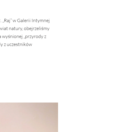
 „Raj” w Galerii Intymnej
iat natury, obejrzeliśmy
a wyśnionej „przyrody z
dy z uczestników