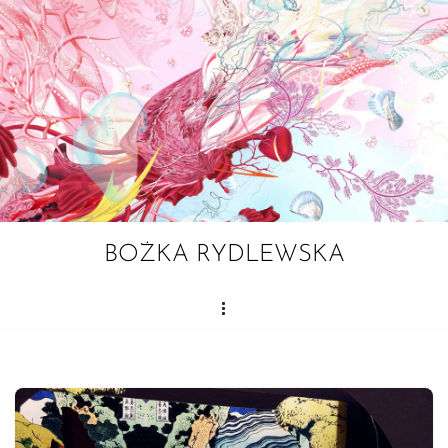
Przejdź
do
treści
BOŻKA RYDLEWSKA