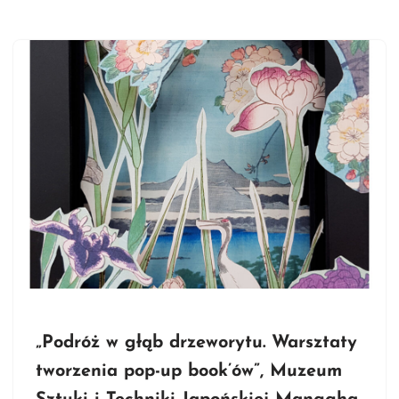
„Podróż w głąb drzeworytu. Warsztaty
tworzenia pop-up book’ów”, Muzeum